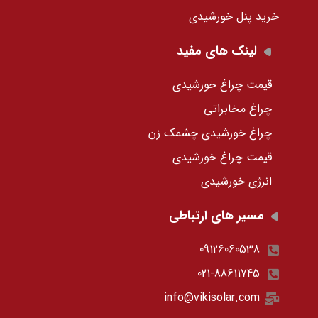
خرید پنل خورشیدی
لینک های مفید
قیمت چراغ خورشیدی
چراغ مخابراتی
چراغ خورشیدی چشمک زن
قیمت چراغ خورشیدی
انرژی خورشیدی
مسیر های ارتباطی
09126060538
021-88611745
info@vikisolar.com