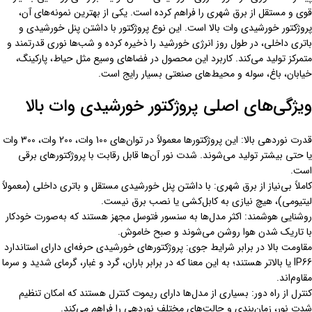
قوی و مستقل از برق شهری را فراهم کرده است. یکی از بهترین نمونه‌های آن،
پروژکتور خورشیدی وات بالا است. این نوع پروژکتور با داشتن پنل خورشیدی و
باتری داخلی، در طول روز انرژی خورشید را ذخیره کرده و شب‌ها نوری قدرتمند و
متمرکز تولید می‌کند. کاربرد این محصول در فضاهای وسیع مثل حیاط، پارکینگ،
خیابان، باغ، سوله و محیط‌های صنعتی بسیار رایج است.
ویژگی‌های اصلی پروژکتور خورشیدی وات بالا
قدرت نوردهی بالا: این پروژکتورها معمولاً در توان‌های 100 وات، 200 وات، 300 وات
یا حتی بیشتر تولید می‌شوند. شدت نور آن‌ها قابل رقابت با پروژکتورهای برقی
است.
کاملاً بی‌نیاز از برق شهری: با داشتن پنل خورشیدی مستقل و باتری داخلی (معمولاً
لیتیومی)، هیچ نیازی به کابل‌کشی یا نصب برق نیست.
روشنایی هوشمند: اکثر مدل‌ها به سنسور فتوسل مجهز هستند که به‌صورت خودکار
با تاریک شدن هوا روشن می‌شوند و صبح خاموش.
مقاومت بالا در برابر شرایط جوی: پروژکتورهای خورشیدی حرفه‌ای دارای استاندارد
IP66 یا بالاتر هستند؛ به این معنا که در برابر باران، گرد و غبار، گرمای شدید و سرما
مقاوم‌اند.
کنترل از راه دور: بسیاری از مدل‌ها دارای ریموت کنترل هستند که امکان تنظیم
شدت نور، زمان‌بندی و حالت‌های مختلف نوردهی را فراهم می‌کند.