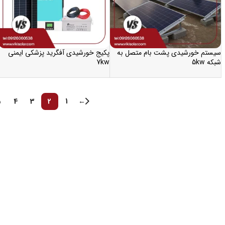
سیستم خورشیدی پشت بام متصل به
پکیج خورشیدی آفگرید پزشکی ایمنی
شبکه 5kw
7kw
5
4
3
2
1
←