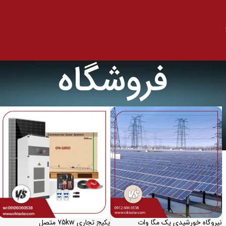
فروشگاه
نیروگاه خورشیدی یک مگا وات
پکیج تجاری 75kw متصل