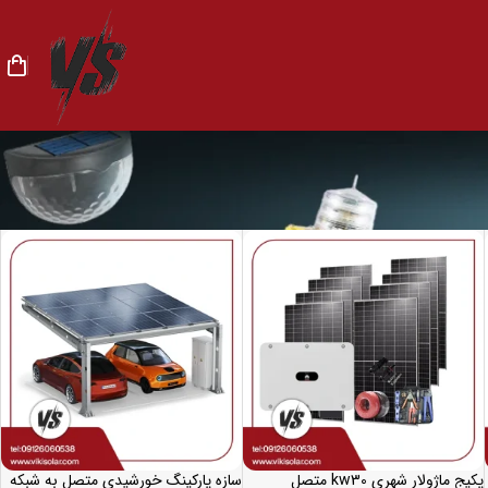
پکیج ماژولار شهری kw30 متصل
سازه پارکینگ خورشیدی متصل به شبکه