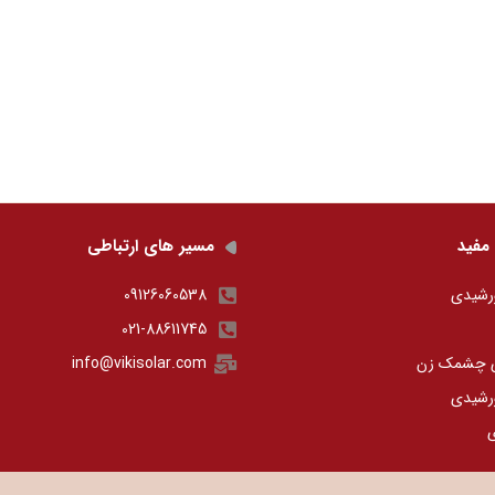
مفید
مسیر های ارتباطی
رشیدی
09126060538
021-88611745
ی چشمک زن
info@vikisolar.com
رشیدی
ی