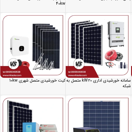
40kw
سامانه خورشیدی اداری 20 kW متصل به
کیت خورشیدی متصل شهری 10kw
شبکه