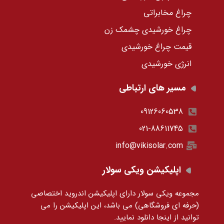
چراغ مخابراتی
چراغ خورشیدی چشمک زن
قیمت چراغ خورشیدی
انرژی خورشیدی
مسیر های ارتباطی
09126060538
021-88611745
info@vikisolar.com
اپلیکیشن ویکی سولار
مجموعه ویکی سولار دارای اپلیکیشن اندروید اختصاصی
(حرفه ای فروشگاهی) می باشد، این اپلیکیشن را می
توانید
از اینجا دانلود نمایید.