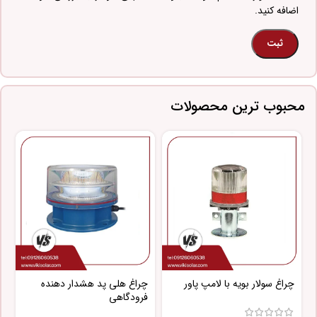
اضافه کنید.
محبوب ترین محصولات
چراغ سولار بویه با لامپ پاور
چراغ هلی پد هشدار دهنده
چ
فرودگاهی
پ