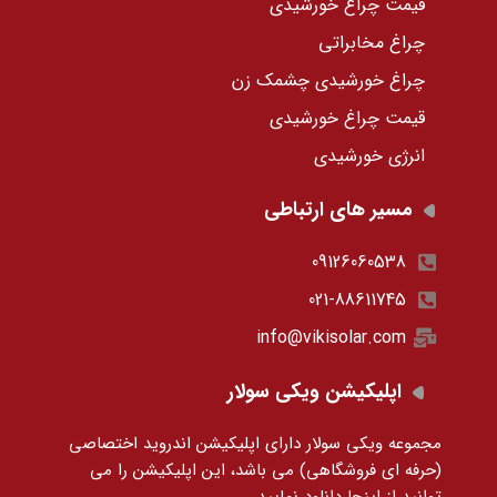
قیمت چراغ خورشیدی
چراغ مخابراتی
چراغ خورشیدی چشمک زن
قیمت چراغ خورشیدی
انرژی خورشیدی
مسیر های ارتباطی
09126060538
021-88611745
info@vikisolar.com
اپلیکیشن ویکی سولار
مجموعه ویکی سولار دارای اپلیکیشن اندروید اختصاصی
(حرفه ای فروشگاهی) می باشد، این اپلیکیشن را می
توانید
از اینجا دانلود نمایید.