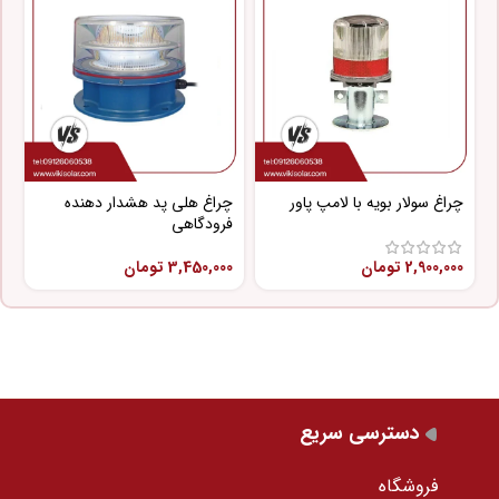
چراغ سولار بویه با لامپ پاور
چراغ هلی پد هشدار دهنده
چ
فرودگاهی
پ
2,900,000
تومان
3,450,000
تومان
0
دسترسی سریع
فروشگاه