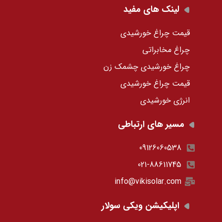
لینک های مفید
قیمت چراغ خورشیدی
چراغ مخابراتی
چراغ خورشیدی چشمک زن
قیمت چراغ خورشیدی
انرژی خورشیدی
مسیر های ارتباطی
09126060538
021-88611745
info@vikisolar.com
اپلیکیشن ویکی سولار