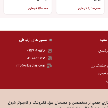
2,400,000
تومان
510,000
تومان
مفید
مسیر های ارتباطی
رشیدی
09126060538
021-88611745
ی چشمک زن
info@vikisolar.com
رشیدی
ی
 صنعت داوین از سال ۱۳۸۶ و با همکاری جمعی از متخصصین و مهندسان برق، الکترونیک و کامپیوتر شروع