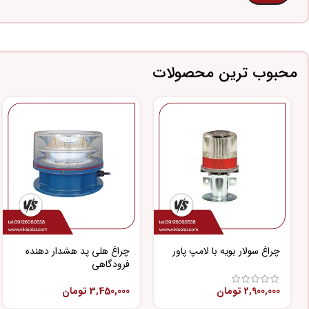
محبوب ترین محصولات
چراغ سولار بویه با لامپ پاور
چراغ هلی پد هشدار دهنده
فرودگاهی
2,900,000
تومان
3,450,000
تومان