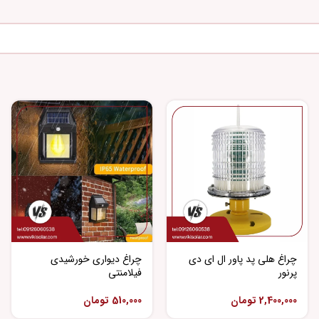
چراغ هلی پد پاور ال ای دی
چراغ دیواری خورشیدی
پرنور
فیلامنتی
2,400,000
تومان
510,000
تومان