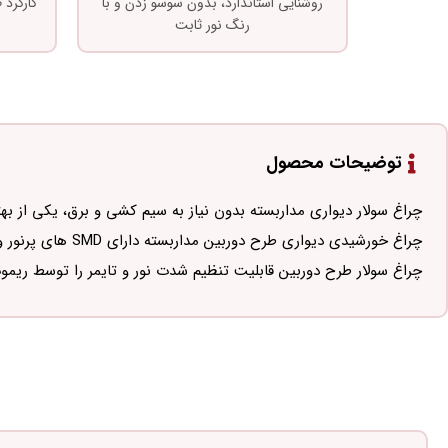
روشنایی استاندارد، بدون سوسو زدن و با
کارکرد
رنگ نور ثابت
توضیحات محصول
چراغ سولار دیواری مداربسته بدون نیاز به سیم کشی و برق، یکی از 
چراغ خورشیدی دیواری طرح دوربین مداربسته دارای SMD های پرنور و قوی بوده و بدنه آن در برابر بارندگی و گرد و غبار کاملاً عایق بندی شده است.
چراغ سولار طرح دوربین قابلیت تنظیم شدت نور و تایمر را توسط ریموت