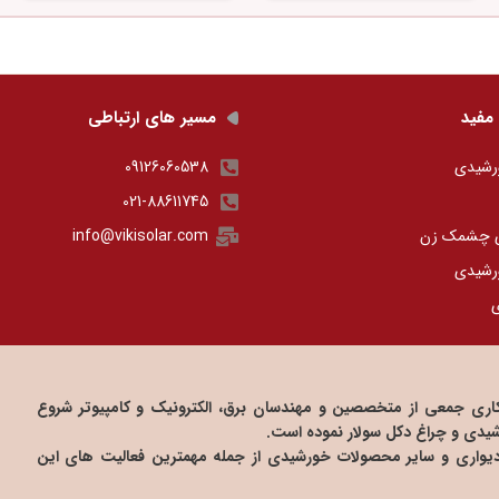
مفید
مسیر های ارتباطی
رشیدی
09126060538
021-88611745
ی چشمک زن
info@vikisolar.com
رشیدی
ی
 صنعت داوین از سال ۱۳۸۶ و با همکاری جمعی از متخصصین و مهندسان برق، الکترونیک و کامپیوتر شروع
دی و چراغ دکل سولار نموده است.
دیواری و سایر محصولات خورشیدی از جمله مهمترین فعالیت های این