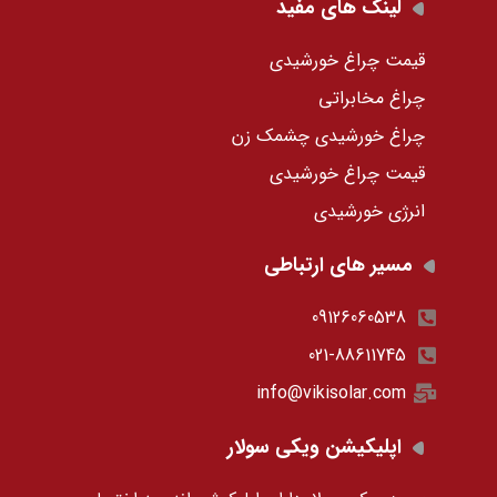
لینک های مفید
قیمت چراغ خورشیدی
چراغ مخابراتی
چراغ خورشیدی چشمک زن
قیمت چراغ خورشیدی
انرژی خورشیدی
مسیر های ارتباطی
09126060538
021-88611745
info@vikisolar.com
اپلیکیشن ویکی سولار