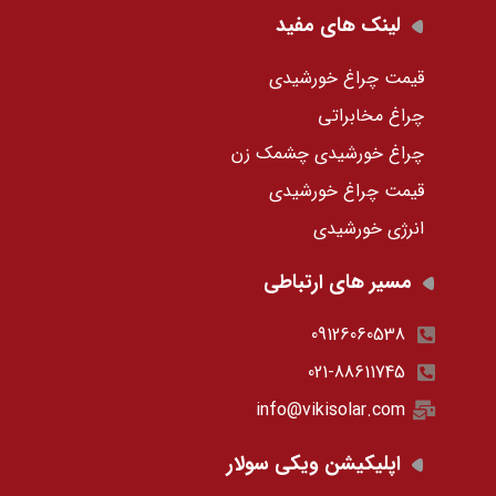
لینک های مفید
قیمت چراغ خورشیدی
چراغ مخابراتی
چراغ خورشیدی چشمک زن
قیمت چراغ خورشیدی
انرژی خورشیدی
مسیر های ارتباطی
09126060538
021-88611745
info@vikisolar.com
اپلیکیشن ویکی سولار