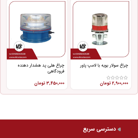
چراغ سولار بویه با لامپ پاور
چراغ هلی پد هشدار دهنده
چ
فرودگاهی
پ
2,900,000
تومان
3,450,000
تومان
0
دسترسی سریع