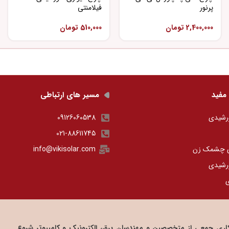
پرنور
فیلامنتی
2,400,000
تومان
510,000
تومان
مفید
مسیر های ارتباطی
رشیدی
09126060538
021-88611745
ی چشمک زن
info@vikisolar.com
رشیدی
ی
 صنعت داوین از سال ۱۳۸۶ و با همکاری جمعی از متخصصین و مهندسان برق، الکترونیک و کامپیوتر شروع