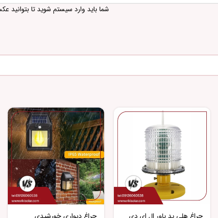
شما باید وارد سیستم شوید تا بتوانید عک
چراغ هلی پد پاور ال ای دی
چراغ دیواری خورشیدی