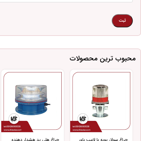
محبوب ترین محصولات
چراغ سولار بویه با لامپ پاور
چراغ هلی پد هشدار دهنده