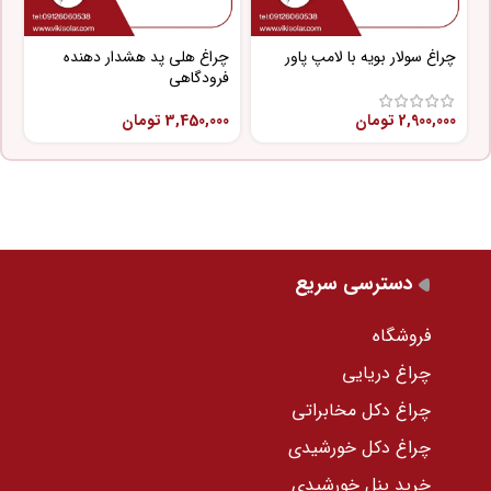
چراغ سولار بویه با لامپ پاور
چراغ هلی پد هشدار دهنده
چ
فرودگاهی
پ
2,900,000
تومان
3,450,000
تومان
0
دسترسی سریع
فروشگاه
چراغ دریایی
چراغ دکل مخابراتی
چراغ دکل خورشیدی
خرید پنل خورشیدی