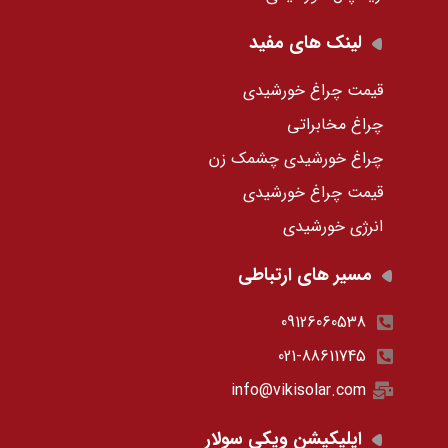
لینک های مفید
قیمت چراغ خورشیدی
چراغ مخابراتی
چراغ خورشیدی چشمک زن
قیمت چراغ خورشیدی
انرژی خورشیدی
مسیر های ارتباطی
09126060538
021-88611745
info@vikisolar.com
اپلیکیشن ویکی سولار