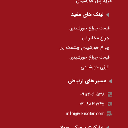
خرید پنل خورشیدی
لینک های مفید
قیمت چراغ خورشیدی
چراغ مخابراتی
چراغ خورشیدی چشمک زن
قیمت چراغ خورشیدی
انرژی خورشیدی
مسیر های ارتباطی
09126060538
021-88611745
info@vikisolar.com
اپلیکیشن ویکی سولار