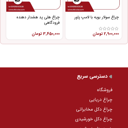
چراغ سولار بویه با لامپ پاور
چراغ هلی پد هشدار دهنده
چ
فرودگاهی
پ
2,900,000
تومان
3,450,000
تومان
0
دسترسی سریع
فروشگاه
چراغ دریایی
چراغ دکل مخابراتی
چراغ دکل خورشیدی