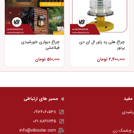
چراغ هلی پد پاور ال ای دی
چراغ دیواری خورشیدی
پرنور
فیلامنتی
2,400,000
تومان
510,000
تومان
مفید
مسیر های ارتباطی
رشیدی
09126060538
021-88611745
ی چشمک زن
info@vikisolar.com