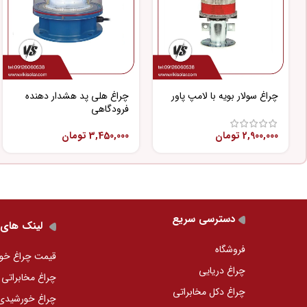
چراغ سولار بویه با لامپ پاور
چراغ هلی پد هشدار دهنده
فرودگاهی
2,900,000
تومان
3,450,000
تومان
دسترسی سریع
لینک های 
فروشگاه
قیمت چراغ خو
چراغ دریایی
چراغ مخابراتی
چراغ دکل مخابراتی
چراغ خورشید