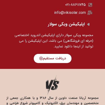
021-88611745
info@vikisolar.com
اپلیکیشن ویکی سولار
مجموعه ویکی سولار دارای اپلیکیشن اندروید اختصاصی
(حرفه ای فروشگاهی) می باشد، این اپلیکیشن را می
توانید
از اینجا دانلود نمایید.
دریافت مستقیم
مجموعه آریانا صنعت داوین از سال ۱۳۸۶ و با همکاری جمعی از
متخصصین و مهندسان برق، الکترونیک و کامپیوتر شروع طراحی و