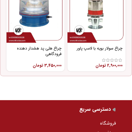
چراغ سولار بویه با لامپ پاور
چراغ هلی پد هشدار دهنده
چ
فرودگاهی
پ
2,900,000
تومان
3,450,000
تومان
0
دسترسی سریع
فروشگاه