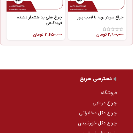
چراغ سولار بویه با لامپ پاور
چراغ هلی پد هشدار دهنده
چ
فرودگاهی
پ
2,900,000
تومان
3,450,000
تومان
0
دسترسی سریع
فروشگاه
چراغ دریایی
چراغ دکل مخابراتی
چراغ دکل خورشیدی