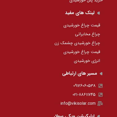
خرید پنل خورشیدی
لینک های مفید
قیمت چراغ خورشیدی
چراغ مخابراتی
چراغ خورشیدی چشمک زن
قیمت چراغ خورشیدی
انرژی خورشیدی
مسیر های ارتباطی
09126060538
021-88611745
info@vikisolar.com
اپلیکیشن ویکی سولار